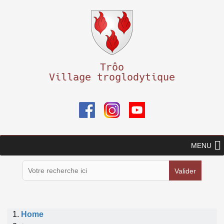
Skip to Content
Trôo
V
illage troglodytique
MENU
Rechercher
:
Home